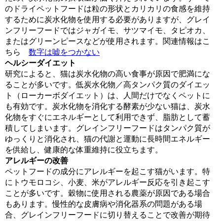
のドライペットフードは粒の形状とカリカリの食感を維持
するために炭水化物を使用する必要がありますが、グレイ
ンフリーフードではジャガイモ、サツマイモ、タピオカ、
またはグリーンピースなどが使用されます。関連情報はこ
ちら
数字は嘘をつかない
ヘルシーダイエット
研究によると、猫は炭水化物の高い食事が原因で肥満にな
ることが多いです。低炭水化物／高タンパク質のダイエッ
ト（ローカーボダイエット）は、人間だけでなくペットに
も有効です。炭水化物を消化する酵素が少ない猫は、炭水
化物をすぐにエネルギーとして利用できず、脂肪として蓄
積してしまいます。グレインフリーフードはタンパク質が
ゆっくりと消化され、猫の代謝と運動に長時間エネルギー
を供給し、健康的な体重維持に役立ちます。
アレルギーの改善
ペットフードの成分にアレルギーを起こす猫がいます。特
にトウモロコシ、小麦、米がアレルギー反応を引き起こす
ことが多いです。穀物に使用される農薬が原因である場合
もあります。慢性的な皮膚病や消化器系の問題がある場
合、グレインフリーフードに切り替えることで改善が期待