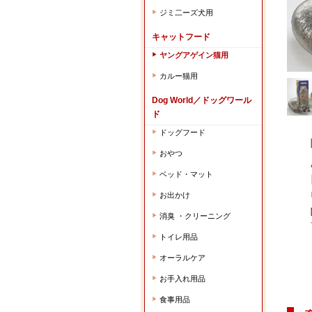
ジミ二ーズ犬用
▶︎
キャットフード
ヤングアゲイン猫用
▶︎
カルー猫用
▶︎
Dog World／ドッグワール
ド
ドッグフード
▶︎
おやつ
▶︎
ベッド・マット
▶︎
お出かけ
▶︎
消臭 ・クリーニング
▶︎
トイレ用品
▶︎
オーラルケア
▶︎
お手入れ用品
▶︎
食事用品
▶︎