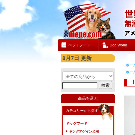
ペットフード
Dog World
8月7日 更新
ホー
ホー
【
商品を選ぶ
カテゴリーから探す
ドッグフード
ヤングアゲイン犬用
▶︎