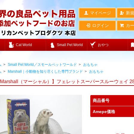
マイページ
新
ログイン
カ
Cat World
Small Pet World
おやつ
ム
>
Small Pet World／スモールペットワールド
>
おもちゃ
ム
>
Marshall｜小動物を知り尽くした専門ブランド
>
おもちゃ
Marshall（マーシャル）】フェレットスーパースルーウェイ 28cm 
商品番号
Amepe価格