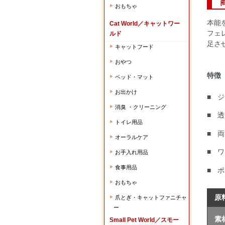
商
おもちゃ
▶︎
本能
Cat World／キャットワー
フェ
ルド
足さ
キャットフード
▶︎
おやつ
▶︎
特徴
ベッド・マット
▶︎
お出かけ
▶︎
ジ
消臭 ・クリーニング
▶︎
透
トイレ用品
▶︎
両
オーラルケア
▶︎
ワ
お手入れ用品
▶︎
食事用品
▶︎
ポ
おもちゃ
▶︎
原
爪とぎ・キャットファニチャ
▶︎
ー
素
Small Pet World／スモー