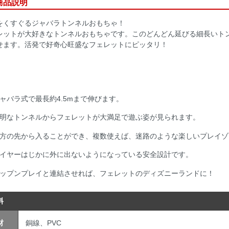
品説明
をくすぐるジャバラトンネルおもちゃ！
レットが大好きなトンネルおもちゃです。このどんどん延びる細長いト
せます。活発で好奇心旺盛なフェレットにピッタリ！
ャバラ式で最長約4.5mまで伸びます。
明なトンネルからフェレットが大満足で遊ぶ姿が見られます。
方の先から入ることができ、複数使えば、迷路のような楽しいプレイゾ
イヤーはじかに外に出ないようになっている安全設計です。
ップンプレイと連結させれば、フェレットのディズニーランドに！
料
材
銅線、PVC