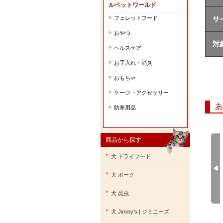
ルペットワールド
フェレットフード
サ
▶︎
おやつ
▶︎
対
ヘルスケア
▶︎
お手入れ・消臭
▶︎
おもちゃ
▶︎
ケージ・アクセサリー
▶︎
あ
防寒用品
▶︎
商品から探す
▶︎
犬 ドライフード
◀︎
▶︎
犬 ポーク
▶︎
犬 昆虫
▶︎
犬 Jiminy's | ジミニーズ