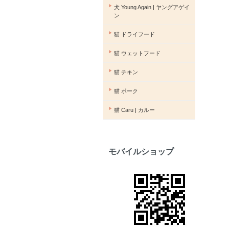
▶︎
犬 Young Again | ヤングアゲイ
ン
▶︎
猫 ドライフード
▶︎
猫 ウェットフード
▶︎
猫 チキン
▶︎
猫 ポーク
▶︎
猫 Caru | カルー
モバイルショップ